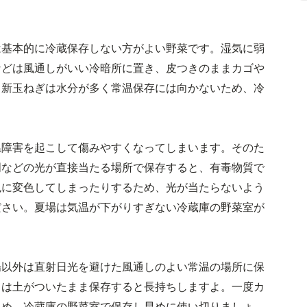
は基本的に冷蔵保存しない方がよい野菜です。湿気に弱
などは風通しがいい冷暗所に置き、皮つきのままカゴや
し新玉ねぎは水分が多く常温保存には向かないため、冷
温障害を起こして傷みやすくなってしまいます。そのた
明などの光が直接当たる場所で保存すると、有毒物質で
色に変色してしまったりするため、光が当たらないよう
ださい。夏場は気温が下がりすぎない冷蔵庫の野菜室が
場以外は直射日光を避けた風通しのよい常温の場所に保
うは土がついたまま保存すると長持ちしますよ。一度カ
ため、冷蔵庫の野菜室で保存し早めに使い切りましょ