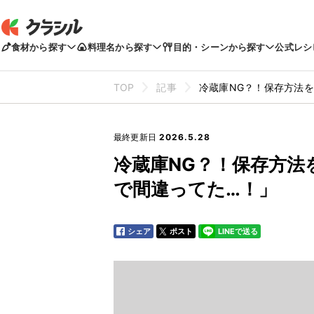
食材から探す
料理名から探す
目的・シーンから探す
公式レシ
TOP
記事
冷蔵庫NG？！保存方法を
最終更新日
2026.5.28
冷蔵庫NG？！保存方法
で間違ってた…！」
シェア
ポスト
LINEで送る