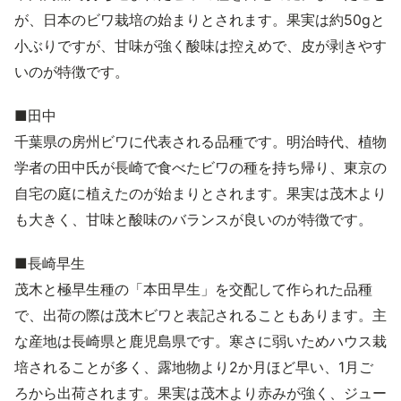
が、日本のビワ栽培の始まりとされます。果実は約50gと
小ぶりですが、甘味が強く酸味は控えめで、皮が剥きやす
いのが特徴です。
■田中
千葉県の房州ビワに代表される品種です。明治時代、植物
学者の田中氏が長崎で食べたビワの種を持ち帰り、東京の
自宅の庭に植えたのが始まりとされます。果実は茂木より
も大きく、甘味と酸味のバランスが良いのが特徴です。
■長崎早生
茂木と極早生種の「本田早生」を交配して作られた品種
で、出荷の際は茂木ビワと表記されることもあります。主
な産地は長崎県と鹿児島県です。寒さに弱いためハウス栽
培されることが多く、露地物より2か月ほど早い、1月ご
ろから出荷されます。果実は茂木より赤みが強く、ジュー