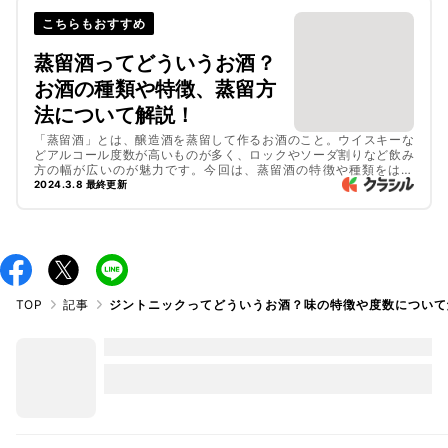
こちらもおすすめ
蒸留酒ってどういうお酒？
お酒の種類や特徴、蒸留方
法について解説！
「蒸留酒」とは、醸造酒を蒸留して作るお酒のこと。ウイスキーな
どアルコール度数が高いものが多く、ロックやソーダ割りなど飲み
方の幅が広いのが魅力です。今回は、蒸留酒の特徴や種類をはじ
め、その味わいや醸造方法、醸造酒との違いなどをご紹介します。
2024.3.8 最終更新
記事後半でご紹介する、蒸留酒を楽しむカクテルレシピは必見！
TOP
記事
ジントニックってどういうお酒？味の特徴や度数について