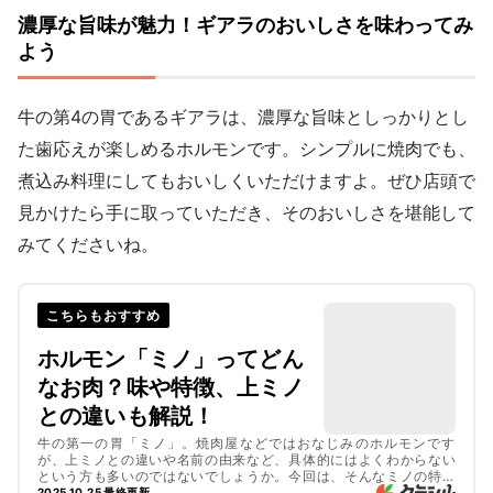
濃厚な旨味が魅力！ギアラのおいしさを味わってみ
よう
牛の第4の胃であるギアラは、濃厚な旨味としっかりとし
た歯応えが楽しめるホルモンです。シンプルに焼肉でも、
煮込み料理にしてもおいしくいただけますよ。ぜひ店頭で
見かけたら手に取っていただき、そのおいしさを堪能して
みてくださいね。
こちらもおすすめ
ホルモン「ミノ」ってどん
なお肉？味や特徴、上ミノ
との違いも解説！
牛の第一の胃「ミノ」。焼肉屋などではおなじみのホルモンです
が、上ミノとの違いや名前の由来など、具体的にはよくわからない
という方も多いのではないでしょうか。今回は、そんなミノの特徴
について詳しく解説します。記事後半ではおいしい食べ方もご紹介
2025.10.25 最終更新