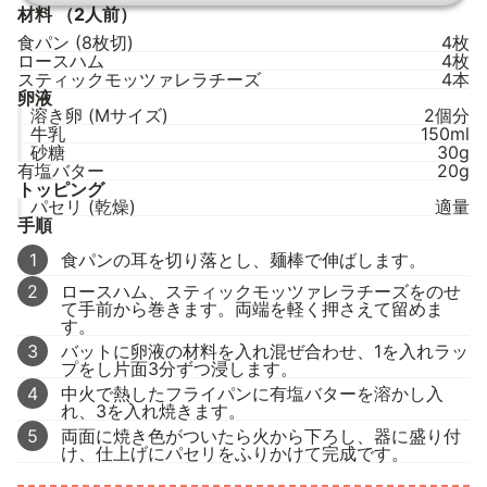
材料
（2人前）
食パン (8枚切)
4枚
ロースハム
4枚
スティックモッツァレラチーズ
4本
卵液
溶き卵 (Mサイズ)
2個分
牛乳
150ml
砂糖
30g
有塩バター
20g
トッピング
パセリ (乾燥)
適量
手順
1
食パンの耳を切り落とし、麺棒で伸ばします。
2
ロースハム、スティックモッツァレラチーズをのせ
て手前から巻きます。両端を軽く押さえて留めま
す。
3
バットに卵液の材料を入れ混ぜ合わせ、1を入れラッ
プをし片面3分ずつ浸します。
4
中火で熱したフライパンに有塩バターを溶かし入
れ、3を入れ焼きます。
5
両面に焼き色がついたら火から下ろし、器に盛り付
け、仕上げにパセリをふりかけて完成です。