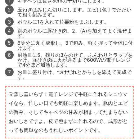
1
キャベツは長さ3cmの千切りにします。
2
玉ねぎはみじん切りにします。エビは包丁でたたい
て粗く刻みます。
3
ボウルに1を入れて片栗粉をまぶします。
4
別のボウルに豚ひき肉、2、(A)を加えてよく混ぜま
す。
5
6等分に丸く成形し、3で包み、軽く握って全体に付
けます。
6
耐熱皿に5、残りの3をのせて、ふんわりとラップを
かけ、豚ひき肉に火が通るまで600Wの電子レンジ
で4分ほど加熱します。
7
お皿に盛り付け、つけだれとからしを添えて完成で
す。
💡蒸し器いらず！電子レンジで手軽に作れるシュウマ
イなら、忙しい日でも気軽に楽しめます。豚肉とエビ
の旨み、そしてキャベツの甘みが相まってたまらない
おいしさですよ。皮で包まずに作れるので、成形がと
っても簡単なのもうれしいポイントです。