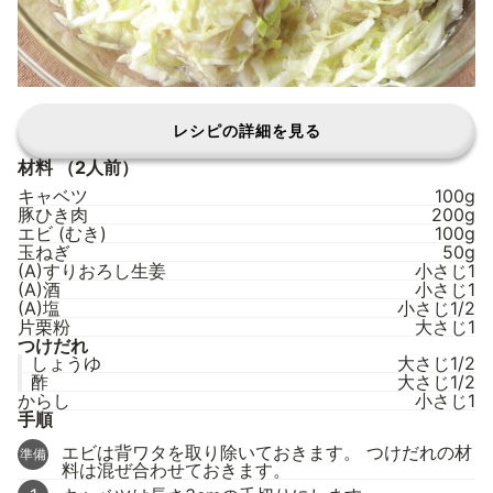
レシピの詳細を見る
材料
（2人前）
キャベツ
100g
豚ひき肉
200g
エビ (むき)
100g
玉ねぎ
50g
(A)すりおろし生姜
小さじ1
(A)酒
小さじ1
(A)塩
小さじ1/2
片栗粉
大さじ1
つけだれ
しょうゆ
大さじ1/2
酢
大さじ1/2
からし
小さじ1
手順
エビは背ワタを取り除いておきます。 つけだれの材
準備
料は混ぜ合わせておきます。