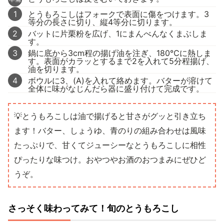
1
とうもろこしはフォークで表面に傷をつけます。3
等分の長さに切り、縦4等分に切ります。
2
バットに片栗粉を広げ、1にまんべんなくまぶしま
す。
3
鍋に底から3cm程の揚げ油を注ぎ、180℃に熱しま
す。表面がカラッとするまで2を入れて5分程揚げ、
油を切ります。
4
ボウルに3、(A)を入れて絡めます。バターが溶けて
全体に味がなじんだら器に盛り付けて完成です。
💡とうもろこしは油で揚げると甘さがグッと引き立ち
ます！バター、しょうゆ、青のりの組み合わせは風味
たっぷりで、甘くてジューシーなとうもろこしに相性
ぴったりな味つけ。おやつやお酒のおつまみにぜひど
うぞ。
さっそく味わってみて！旬のとうもろこし