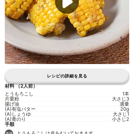
レシピの詳細を見る
材料
（2人前）
とうもろこし
1本
片栗粉
大さじ3
揚げ油
適量
(A)有塩バター
20g
(A)しょうゆ
大さじ1
(A)青のり
小さじ2
手順
とうもろこしは皮をむいておきます。
準備