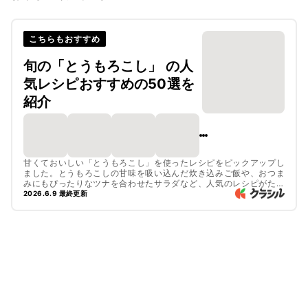
こちらもおすすめ
旬の「とうもろこし」 の人
気レシピおすすめの50選を
紹介
甘くておいしい「とうもろこし」を使ったレシピをピックアップし
ました。とうもろこしの甘味を吸い込んだ炊き込みご飯や、おつま
みにもぴったりなツナを合わせたサラダなど、人気のレシピがたく
さん。生のとうもろこしをゆでる方法もご紹介しているので、ぜひ
2026.6.9 最終更新
参考にしてみてくださいね。