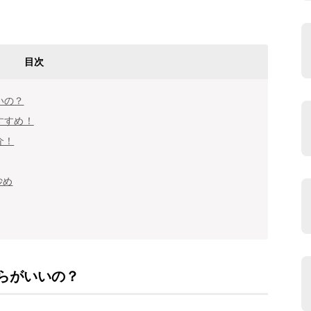
目次
いの？
すすめ！
介！
炒め
らがいいの？