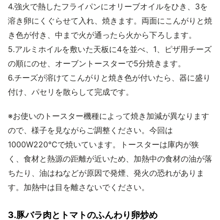
4.強火で熱したフライパンにオリーブオイルをひき、3を
溶き卵にくぐらせて入れ、焼きます。両面にこんがりと焼
き色が付き、中まで火が通ったら火から下ろします。
5.アルミホイルを敷いた天板に4を並べ、1、ピザ用チーズ
の順にのせ、オーブントースターで5分焼きます。
6.チーズが溶けてこんがりと焼き色が付いたら、器に盛り
付け、パセリを散らして完成です。
※お使いのトースター機種によって焼き加減が異なります
ので、様子を見ながらご調整ください。今回は
1000W220℃で焼いています。トースターは庫内が狭
く、食材と熱源の距離が近いため、加熱中の食材の油が落
ちたり、油はねなどが原因で発煙、発火の恐れがありま
す。加熱中は目を離さないでください。
3.豚バラ肉とトマトのふんわり卵炒め