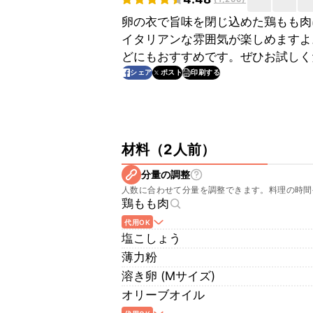
卵の衣で旨味を閉じ込めた鶏もも肉
イタリアンな雰囲気が楽しめますよ
どにもおすすめです。ぜひお試しく
印刷する
シェア
ポスト
材料
（
2人前
）
分量の調整
人数に合わせて分量を調整できます。料理の時間
鶏もも肉
代用OK
塩こしょう
薄力粉
溶き卵 (Mサイズ)
オリーブオイル