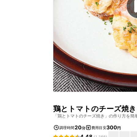
鶏とトマトのチーズ焼き
「
鶏とトマトのチーズ焼き
」の作り方を簡
20
300
調理時間
費用目安
分
円
4.48
(
1,266
)