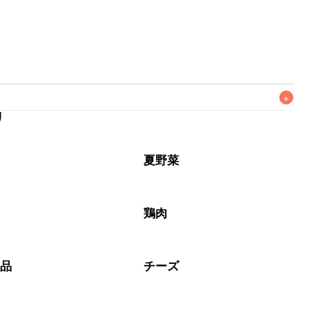
+
リ
なるべくお早めにお召し上がりください。

菜
夏野菜
鶏肉
製品
チーズ