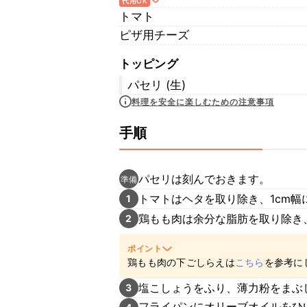
代用OK
トマト
ピザ用チーズ
トッピング
パセリ (生)
料理を安全に楽しむための注意事項
手順
パセリは刻んでおきます。
準備
トマトはヘタを取り除き、1cm幅
1
鶏もも肉は余分な脂肪を取り除き
2
ポイント
鶏もも肉の下ごしらえは
こちら
を参考に
塩こしょうをふり、薄力粉をまぶ
3
フライパンにオリーブオイルをひ