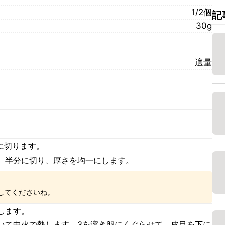
1/2個
記
30g
適量
に切ります。
、半分に切り、厚さを均一にします。
してくださいね。
します。
いて中火で熱します。3を溶き卵にくぐらせて、皮目を下に