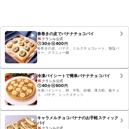
春巻きの皮でバナナチョコパイ
クラシル公式
30
400
分
円
春巻きの皮、バナナ、ミルクチョコレート、無塩バ
ター、グラニュー糖
冷凍パイシートで簡単バナナチョコパイ
クラシル公式
40
600
分
円
冷凍パイシート、卵、牛乳、砂糖、薄力粉、板チョ
コ、バナナ、ミックスナッツ
キャラメルチョコバナナのお手軽スティック
パイ
クラシル公式