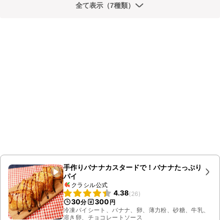
全て表示（7種類）
手作りバナナカスタードで！バナナたっぷり
パイ
クラシル公式
4.38
(
26
)
30
300
分
円
冷凍パイシート、バナナ、卵、薄力粉、砂糖、牛乳、
溶き卵、チョコレートソース