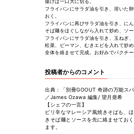
揚げは一口大に切る。
フライパンにサラダ油を引き、溶いた卵
おく。
フライパンに再びサラダ油を引き、にん
そば麺をほぐしながら入れて炒め、ソー
フライパンにサラダ油を引き、玉ねぎ、
松菜、ピーマン、むきエビを入れて炒
全体を絡ませて完成。お好みでパクチー
投稿者からのコメント
出典：「別冊GOOUT 奇跡の万能ス
／James Ozawa 編集/ 望月亜希
【シェフの一言】
ピリ辛なマレーシア風焼きそばも、ほ
きそば麺とソースを先に絡ませておく
ます。