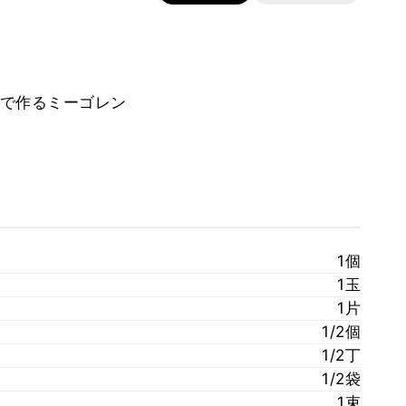
で作るミーゴレン
1個
1玉
1片
1/2個
1/2丁
1/2袋
1束