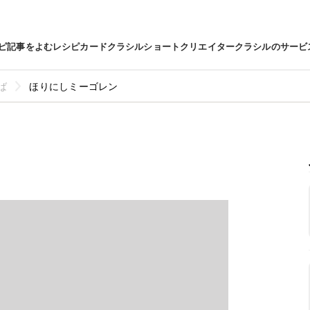
ピ
記事をよむ
レシピカード
クラシルショート
クリエイター
クラシルのサービ
ば
ほりにしミーゴレン