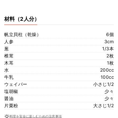
材料
（2人分）
帆立貝柱（乾燥）
6個
人参
3cm
葱
1/3本
椎茸
2枚
木耳
1枚
水
200cc
牛乳
100cc
ウェイパー
小さじ1/2
塩胡椒
少々
醤油
少々
片栗粉
大さじ1/2
料理を安全に楽しむための注意事項