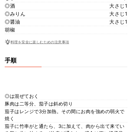
◎酒
大さじ1
◎みりん
大さじ1
◎醤油
大さじ1
胡椒
料理を安全に楽しむための注意事項
手順
◎は混ぜておく
豚肉は二等分、茄子は斜め切り
茄子はレンジで3分加熱。その間にお肉を強めの弱火で
焼く
茄子に竹串がと通たら、3に加えて、肉から出て来てい