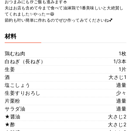
おつまみにも🍺ご飯も進みます🍚
夫はお店も含めて今まで食べて油淋鶏で1番美味しいと大絶賛し
てくれました✨やったー😆
節約も叶い簡単に作れるのでぜひ作ってみてくださいね💕
材料
鶏むね肉
1枚
白ねぎ（長ねぎ）
1/3本
生姜
1片
酒
大さじ1
塩こしょう
適量
生姜すりおろし
少々
片栗粉
適量
サラダ油
適量
★醤油
大さじ2
★酢
大さじ2