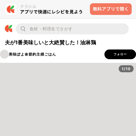
夫が1番美味しいと大絶賛した！油淋鶏
美味ぽよ🌼節約主婦ごはん
フォロー
1/10