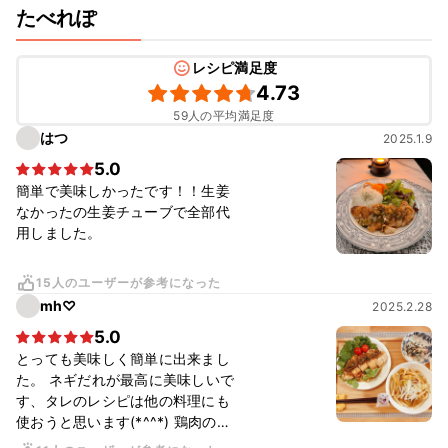
たべれぽ
レシピ満足度
4.73
59人の平均満足度
はつ
2025.1.9
5.0
簡単で美味しかったです！！生姜
なかったの生姜チューブで全部代
用しました。
15人のユーザーが参考になった
mh♡
2025.2.28
5.0
とっても美味しく簡単に出来まし
た。 ネギだれが最高に美味しいで
す、タレのレシピは他の料理にも
使おうと思います(*^^*) 鶏肉の揚
げ時間は少し大きめのむね肉だっ