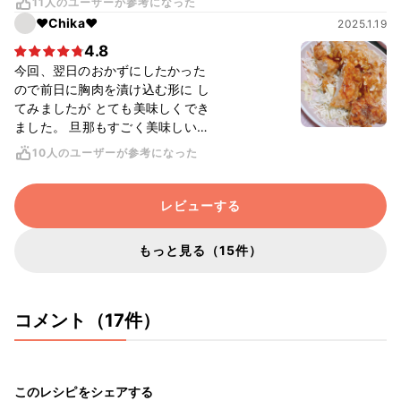
11人のユーザーが参考になった
たので、3分程追加しました。 衣
♥Chika♥
2025.1.19
が程よくカリカリでネギだれとマ
4.8
ッチしてます◎ 私も彼も大好きな
リピ確定レシピです♡
今回、翌日のおかずにしたかった
ので前日に胸肉を漬け込む形に し
てみましたが とても美味しくでき
ました。 旦那もすごく美味しい
と、絶賛してくれました！また食
10人のユーザーが参考になった
べたいので作ってほしいと言われ
ました！ 胸肉なので、ヘルシー🤣
笑
レビューする
もっと見る（15件）
コメント（17件）
このレシピをシェアする