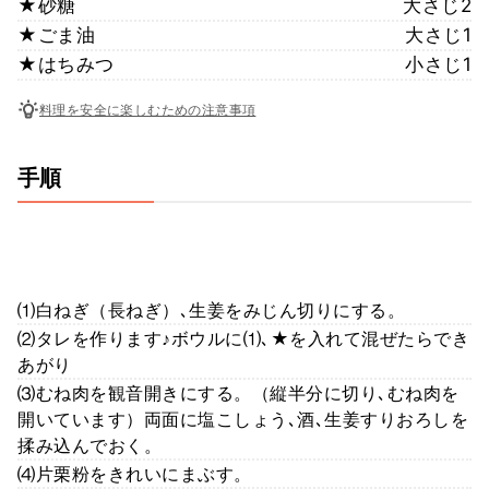
★砂糖
大さじ2
★ごま油
大さじ1
★はちみつ
小さじ1
料理を安全に楽しむための注意事項
手順
⑴白ねぎ（長ねぎ）､生姜をみじん切りにする。
⑵タレを作ります♪ボウルに⑴､★を入れて混ぜたらでき
あがり
⑶むね肉を観音開きにする。（縦半分に切り､むね肉を
開いています）両面に塩こしょう､酒､生姜すりおろしを
揉み込んでおく。
⑷片栗粉をきれいにまぶす。