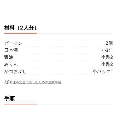
材料
（2人分）
ピーマン
2個
日本酒
小匙1
醤油
小匙2
みりん
小匙2
かつおぶし
小パック1
料理を安全に楽しむための注意事項
手順