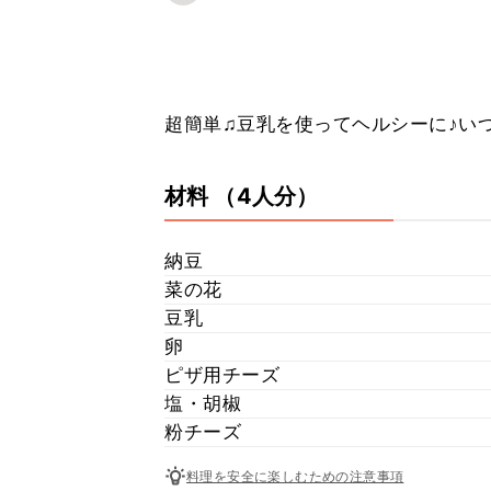
超簡単♫豆乳を使ってヘルシーに♪い
材料
（4人分）
納豆
菜の花
豆乳
卵
ピザ用チーズ
塩・胡椒
粉チーズ
料理を安全に楽しむための注意事項