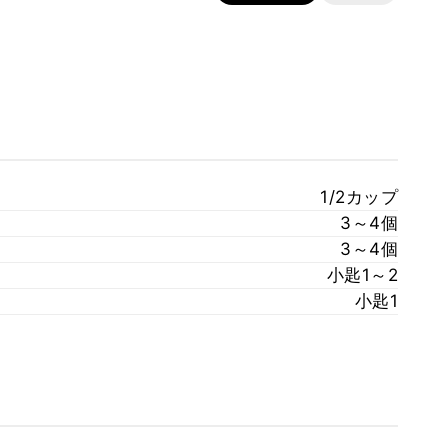
1/2カップ
3～4個
3～4個
小匙1～2
小匙1