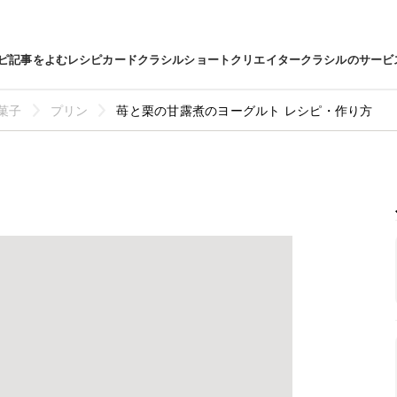
ピ
記事をよむ
レシピカード
クラシルショート
クリエイター
クラシルのサービ
菓子
プリン
苺と栗の甘露煮のヨーグルト レシピ・作り方