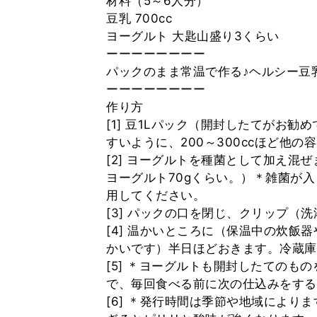
材料（5～6人分）
豆乳 700cc
ヨーグルト 大匙山盛り3くらい
ーーーーーーーー
パックのまま常温で作る♪ヘルシー豆
ーーーーーーーー
作り方
[1] 豆1Lパック（開封したてがお
すいように、200～300ccほど他の
[2] ヨーグルトを種菌として加え混ぜ
ヨーグルト70gくらい。）＊雑菌が
用してください。
[3] パックの口を閉じ、クリップ（
[4] 温かいところに（保温中の炊飯
かいです）半日ほどおきます。冷蔵庫
[5] ＊ヨーグルトも開封したてのも
で、毎回食べる前に次の仕込みをする
[6] ＊発行時間は季節や地域により