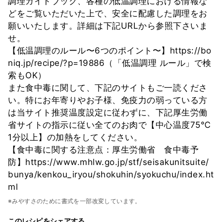
調理ガイドブック、各種の低温調理における情報な
どをご覧いただいた上で、安全に配慮した調理をお
願いいたします。詳細は下記URLから参照下さいま
せ。
【低温調理のルール〜6つのポイント〜】https://bo
niq.jp/recipe/?p=19886（「低温調理 ルール」で検
索もOK）
また食中毒に関して、下記のサイトもご一読くださ
い。特にお年寄りやお子様、免疫力の弱っている方
は当サイト推奨温度設定に従わずに、下記厚生労働
省サイトの指示に従い全てのお肉で【中心温度75℃
1分以上】の加熱をしてください。
【食中毒に関する注意点：厚生労働省 食中毒予
防】https://www.mhlw.go.jp/stf/seisakunitsuite/
bunya/kenkou_iryou/shokuhin/syokuchu/index.ht
ml
※みやすさのために書式を一部改変しています。
このレシピをシェアする