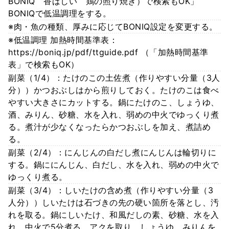
BONIQ 香ばしい 鶏の照り焼き）で検索もOK」
BONIQで低温調理をする。
※肉・魚の種類、厚みに応じてBONIQ設定を変更する。
※低温調理 加熱時間基準表：
https://boniq.jp/pdf/ttguide.pdf （「加熱時間基準
表」で検索もOK）
副菜（1/4）：たけのこの土佐煮（作りやすい分量（3人
分））かつおぶしはから煎りしておく。たけのこは食べ
やすい大きさにカットする。鍋にたけのこ、しょうゆ、
酒、みりん、砂糖、水を入れ、弱めの中火でゆっくり煮
る。煮汁が少なくなったらかつおぶしを加え、煮詰め
る。
副菜（2/4）：にんじんの白だし煮にんじんは輪切りに
する。鍋ににんじん、白だし、水を入れ、弱めの中火で
ゆっくり煮る。
副菜（3/4）：しいたけの含め煮（作りやすい分量（3
人分））しいたけは石づきの先の硬い箇所を落とし、汚
れを取る。鍋にしいたけ、和風だしの素、砂糖、水を入
れ、中火で5分煮る。アクを取り、しょうゆ、みりんを