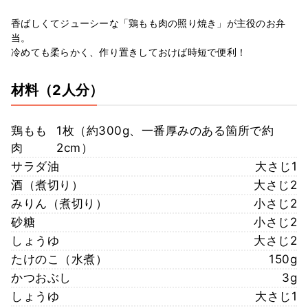
香ばしくてジューシーな「鶏もも肉の照り焼き」が主役のお弁
当。
冷めても柔らかく、作り置きしておけば時短で便利！
材料
（2人分）
鶏もも
1枚（約300g、一番厚みのある箇所で約
肉
2cm）
サラダ油
大さじ1
酒（煮切り）
大さじ2
みりん（煮切り）
小さじ2
砂糖
小さじ2
しょうゆ
大さじ2
たけのこ（水煮）
150g
かつおぶし
3g
しょうゆ
大さじ1