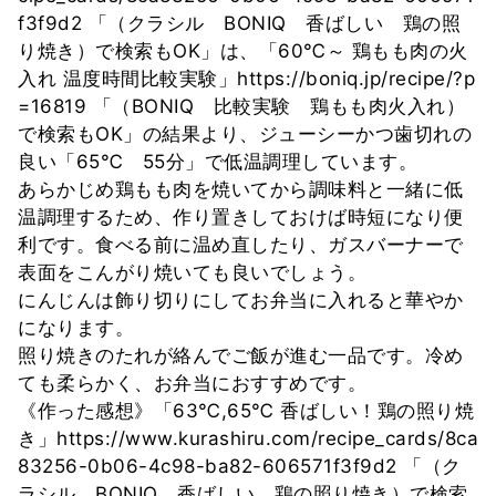
f3f9d2 「（クラシル BONIQ 香ばしい 鶏の照
り焼き）で検索もOK」は、「60℃～ 鶏もも肉の火
入れ 温度時間比較実験」https://boniq.jp/recipe/?p
=16819 「（BONIQ 比較実験 鶏もも肉火入れ）
で検索もOK」の結果より、ジューシーかつ歯切れの
良い「65℃ 55分」で低温調理しています。
あらかじめ鶏もも肉を焼いてから調味料と一緒に低
温調理するため、作り置きしておけば時短になり便
利です。食べる前に温め直したり、ガスバーナーで
表面をこんがり焼いても良いでしょう。
にんじんは飾り切りにしてお弁当に入れると華やか
になります。
照り焼きのたれが絡んでご飯が進む一品です。冷め
ても柔らかく、お弁当におすすめです。
《作った感想》「63℃,65℃ 香ばしい！鶏の照り焼
き」https://www.kurashiru.com/recipe_cards/8ca
83256-0b06-4c98-ba82-606571f3f9d2 「（ク
ラシル BONIQ 香ばしい 鶏の照り焼き）で検索