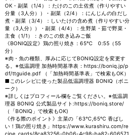
OK・副菜（1/4）：たけのこの土佐煮（作りやすい
分量（3人分））・副菜（2/4）：にんじんの白だし
煮・副菜（3/4）：しいたけの含め煮（作りやすい分
量（3人分））・副菜（4/4）：生野菜・茹で野菜・
主食（1/1）：きのこの炊き込みご飯
《BONIQ設定》鶏の照り焼き：65℃ 0:55（55
分）
※肉・魚の種類、厚みに応じてBONIQ設定を変更す
る。※低温調理 加熱時間基準表：https://boniq.jp/p
df/ttguide.pdf （「加熱時間基準表」で検索もOK）
■このレシピに使った製品低温調理器 BONIQ（ボニ
ーク）
※詳しくはプロフィール欄をご覧ください。※低温調
理器 BONIQ 公式製品サイト:https://boniq.store/
（「BONIQ」で検索もOK)
《作る際のポイント》主菜の「63℃,65℃ 香ばし
い！鶏の照り焼き」https://www.kurashiru.com/re
cipe_cards/8ca83256-0b06-4c98-ba82-606571