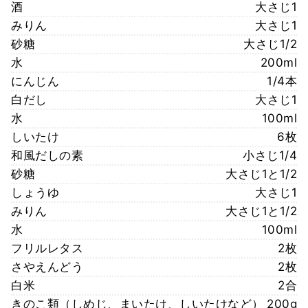
酒
大さじ1
みりん
大さじ1
砂糖
大さじ1/2
水
200ml
にんじん
1/4本
白だし
大さじ1
水
100ml
しいたけ
6枚
和風だしの素
小さじ1/4
砂糖
大さじ1と1/2
しょうゆ
大さじ1
みりん
大さじ1と1/2
水
100ml
フリルレタス
2枚
さやえんどう
2枚
白米
2合
きのこ類（しめじ、まいたけ、しいたけなど）
200g