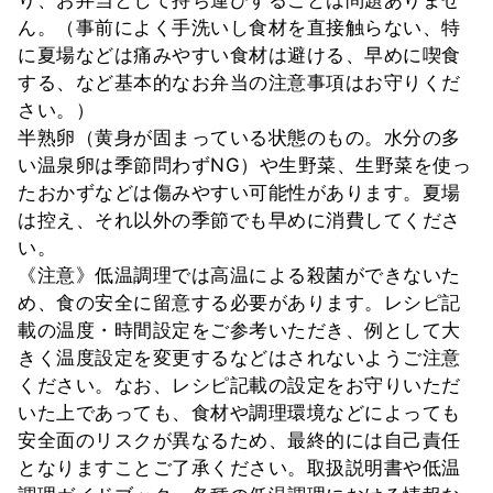
り、お弁当として持ち運びすることは問題ありませ
ん。（事前によく手洗いし食材を直接触らない、特
に夏場などは痛みやすい食材は避ける、早めに喫食
する、など基本的なお弁当の注意事項はお守りくだ
さい。）
半熟卵（黄身が固まっている状態のもの。水分の多
い温泉卵は季節問わずNG）や生野菜、生野菜を使っ
たおかずなどは傷みやすい可能性があります。夏場
は控え、それ以外の季節でも早めに消費してくださ
い。
《注意》低温調理では高温による殺菌ができないた
め、食の安全に留意する必要があります。レシピ記
載の温度・時間設定をご参考いただき、例として大
きく温度設定を変更するなどはされないようご注意
ください。なお、レシピ記載の設定をお守りいただ
いた上であっても、食材や調理環境などによっても
安全面のリスクが異なるため、最終的には自己責任
となりますことご了承ください。取扱説明書や低温