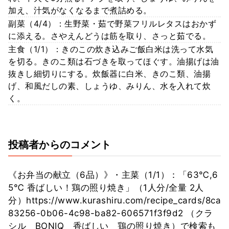
加え、汁気がなくなるまで煮詰める。
副菜（4/4）：生野菜・茹で野菜フリルレタスはおかず
に添える。さやえんどうは筋を取り、さっと茹でる。
主食（1/1）：きのこの炊き込みご飯白米は洗って水気
を切る。きのこ類は石づきを取ってほぐす。油揚げは油
抜きし細切りにする。炊飯器に白米、きのこ類、油揚
げ、和風だしの素、しょうゆ、みりん、水を入れて炊
く。
投稿者からのコメント
《お弁当の献立（6品）》・主菜（1/1）：「63℃,6
5℃ 香ばしい！鶏の照り焼き」（1人分/全量 2人
分）https://www.kurashiru.com/recipe_cards/8ca
83256-0b06-4c98-ba82-606571f3f9d2 （クラ
シル BONIQ 香ばしい 鶏の照り焼き）で検索も