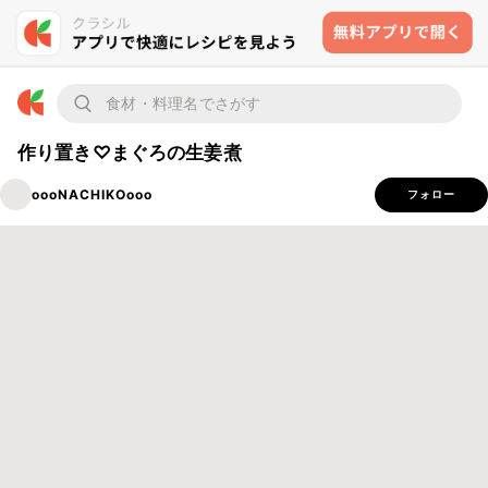
作り置き♡まぐろの生姜煮
oooNACHIKOooo
フォロー