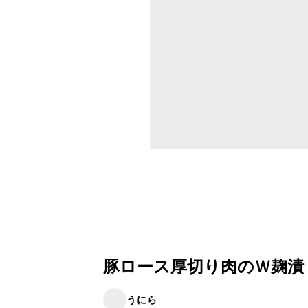
豚ロース厚切り肉のＷ麹漬
うにら