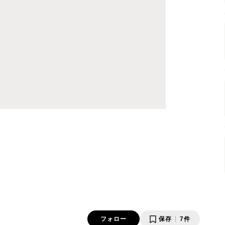
フォロー
保存
7件