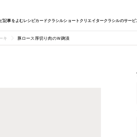
ピ
記事をよむ
レシピカード
クラシルショート
クリエイター
クラシルのサービ
ーキ
豚ロース厚切り肉のＷ麹漬