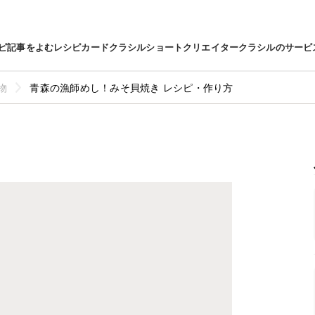
ピ
記事をよむ
レシピカード
クラシルショート
クリエイター
クラシルのサービ
物
青森の漁師めし！みそ貝焼き レシピ・作り方