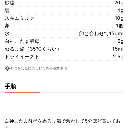
砂糖
20g
塩
4g
スキムミルク
10g
卵
1個
水
卵と合わせて150ml
白神こだま酵母
5g
ぬるま湯（35℃くらい）
15ml
ドライイースト
2.5g
料理を安全に楽しむための注意事項
手順
白神こだま酵母をぬるま湯で溶かして5分ほど置いてお
く。