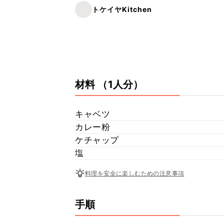
トケイヤKitchen
材料
（1人分）
キャベツ
カレー粉
ケチャップ
塩
料理を安全に楽しむための注意事項
手順