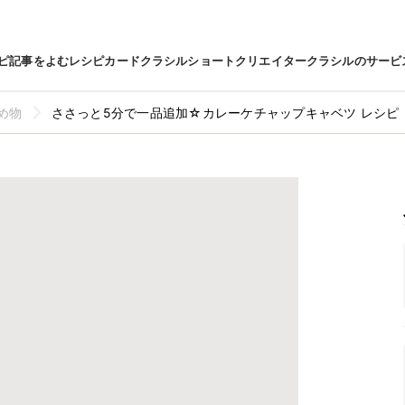
ピ
記事をよむ
レシピカード
クラシルショート
クリエイター
クラシルのサービ
め物
ささっと5分で一品追加☆カレーケチャップキャベツ レシピ