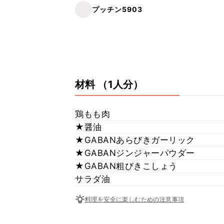
プッチン5903
材料
（1人分）
鶏もも肉
★醤油
★GABANあらびきガーリック
★GABANジンジャーパウダー
★GABAN粗びきこしょう
サラダ油
料理を安全に楽しむための注意事項