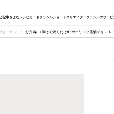
ピ
記事をよむ
レシピカード
クラシルショート
クリエイター
クラシルのサービ
焼きチキン
お弁当に♪漬けて焼くだけdeガーリック醤油チキン レ