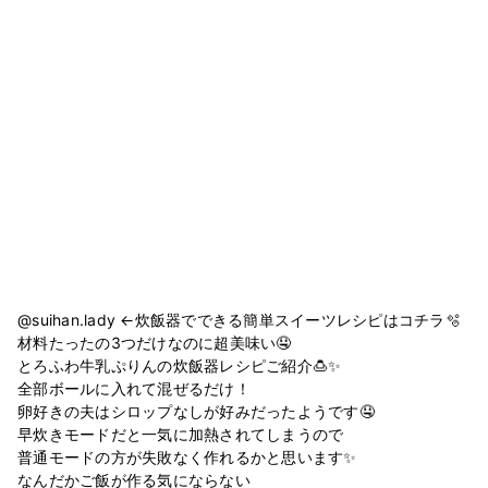
@suihan.lady ←炊飯器でできる簡単スイーツレシピはコチラ🫧
材料たったの3つだけなのに超美味い🤤
とろふわ牛乳ぷりんの炊飯器レシピご紹介🍮✨
全部ボールに入れて混ぜるだけ！
卵好きの夫はシロップなしが好みだったようです🤤
早炊きモードだと一気に加熱されてしまうので
普通モードの方が失敗なく作れるかと思います✨
なんだかご飯が作る気にならない