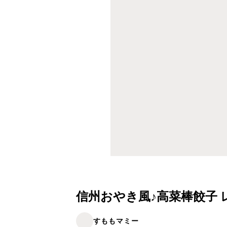
信州おやき風♪高菜棒餃子 
すももマミー