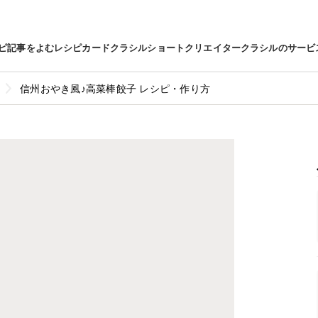
ピ
記事をよむ
レシピカード
クラシルショート
クリエイター
クラシルのサービ
信州おやき風♪高菜棒餃子 レシピ・作り方