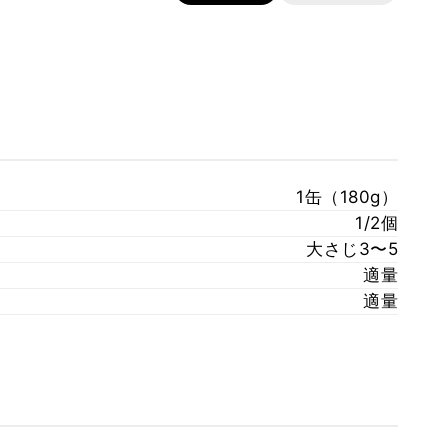
1缶（180g）
1/2個
大さじ3〜5
適量
適量