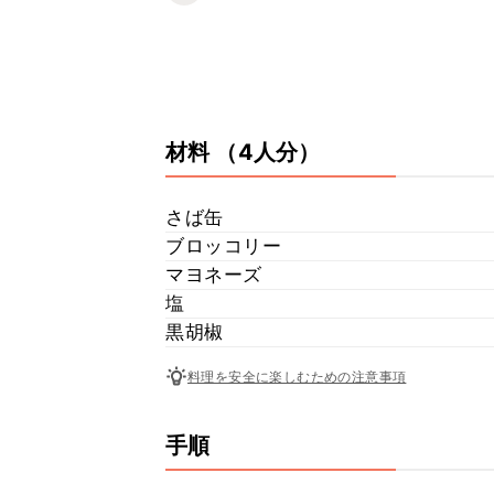
材料
（4人分）
さば缶
ブロッコリー
マヨネーズ
塩
黒胡椒
料理を安全に楽しむための注意事項
手順