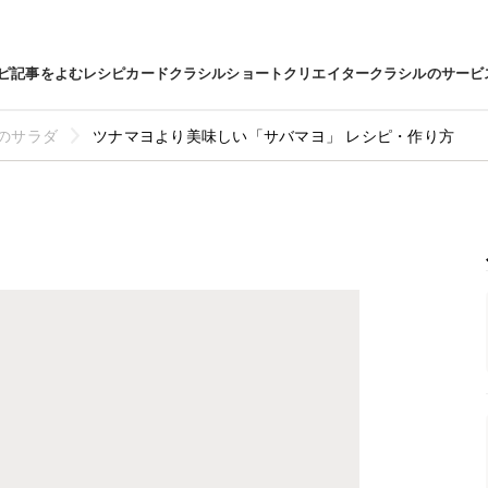
ピ
記事をよむ
レシピカード
クラシルショート
クリエイター
クラシルのサービ
のサラダ
ツナマヨより美味しい「サバマヨ」 レシピ・作り方