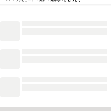
TOP
レシピカード
麺類
麺から作る"ほうとう"