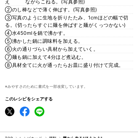
え ながらこねる。(写真参照)
②のし棒などで薄く伸ばす。(写真参照)
③写真のように生地を折りたたみ、1cmほどの幅で切
る。(切ったらすぐに麺を伸ばすと麺がくっつかない)
④水450mlを鍋で沸かす。
⑤沸かした鍋に調味料を加える。
⑥火の通りづらい具材から加えていく。
⑦麺も鍋に加えて4分ほど煮込む。
⑧具材全てに火が通ったらお皿に盛り付けて完成。
※みやすさのために書式を一部改変しています。
このレシピをシェアする