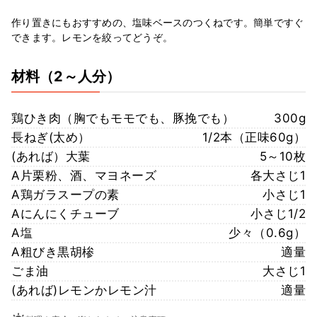
作り置きにもおすすめの、塩味ベースのつくねです。簡単ですぐ
できます。レモンを絞ってどうぞ。
材料
（2～人分）
鶏ひき肉（胸でもモモでも、豚挽でも）
300g
長ねぎ(太め）
1/2本（正味60g）
(あれば）大葉
5～10枚
A片栗粉、酒、マヨネーズ
各大さじ1
A鶏ガラスープの素
小さじ1
Aにんにくチューブ
小さじ1/2
A塩
少々（0.6g）
A粗びき黒胡椮
適量
ごま油
大さじ1
(あれば)レモンかレモン汁
適量