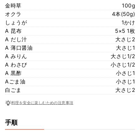
金時草
100g
オクラ
4本(50g)
しょうが
1かけ
A 昆布
5×5 1枚
A だし汁
大さじ2
A 薄口醤油
大さじ1
A みりん
大さじ1/2
A わさび
小さじ1/2
A 黒酢
小さじ1
Aごま油
小さじ1
白ごま
大さじ2
料理を安全に楽しむための注意事項
手順