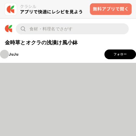
金時草とオクラの浅漬け風小鉢
JuJu
フォロー