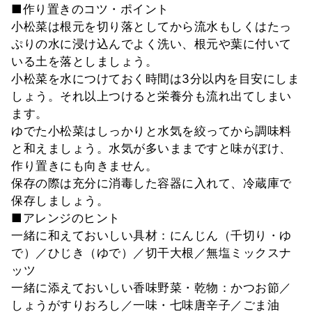
■作り置きのコツ・ポイント
小松菜は根元を切り落としてから流水もしくはたっ
ぷりの水に浸け込んでよく洗い、根元や葉に付いて
いる土を落としましょう。
小松菜を水につけておく時間は3分以内を目安にしま
しょう。それ以上つけると栄養分も流れ出てしまい
ます。
ゆでた小松菜はしっかりと水気を絞ってから調味料
と和えましょう。水気が多いままですと味がぼけ、
作り置きにも向きません。
保存の際は充分に消毒した容器に入れて、冷蔵庫で
保存しましょう。
■アレンジのヒント
一緒に和えておいしい具材：にんじん（千切り・ゆ
で）／ひじき（ゆで）／切干大根／無塩ミックスナ
ッツ
一緒に添えておいしい香味野菜・乾物：かつお節／
しょうがすりおろし／一味・七味唐辛子／ごま油