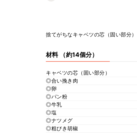
捨てがちなキャベツの芯（固い部分）
材料
（約14個分）
キャベツの芯（固い部分）
◎合い挽き肉
◎卵
◎パン粉
◎牛乳
◎塩
◎ナツメグ
◎粗びき胡椒