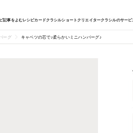
ピ
記事をよむ
レシピカード
クラシルショート
クリエイター
クラシルのサービ
バーグ
キャベツの芯で♪柔らかいミニハンバーグ♪