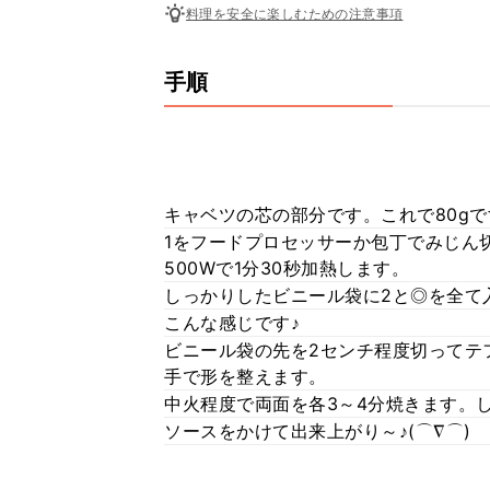
料理を安全に楽しむための注意事項
手順
キャベツの芯の部分です。これで80gで
1をフードプロセッサーか包丁でみじん
500Wで1分30秒加熱します。
しっかりしたビニール袋に2と◎を全て
こんな感じです♪
ビニール袋の先を2センチ程度切ってテ
手で形を整えます。
中火程度で両面を各3～4分焼きます。
ソースをかけて出来上がり～♪(⌒∇⌒)