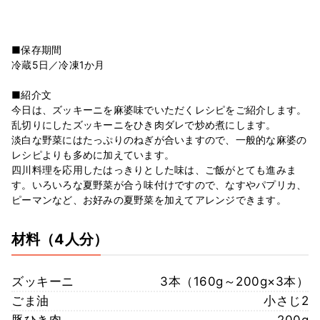
■保存期間
冷蔵5日／冷凍1か月
■紹介文
今日は、ズッキーニを麻婆味でいただくレシピをご紹介します。
乱切りにしたズッキーニをひき肉ダレで炒め煮にします。
淡白な野菜にはたっぷりのねぎが合いますので、一般的な麻婆の
レシピよりも多めに加えています。
四川料理を応用したはっきりとした味は、ご飯がとても進みま
す。いろいろな夏野菜が合う味付けですので、なすやパプリカ、
ピーマンなど、お好みの夏野菜を加えてアレンジできます。
材料
（4人分）
ズッキーニ
3本（160g～200g×3本）
ごま油
小さじ2
豚ひき肉
200g