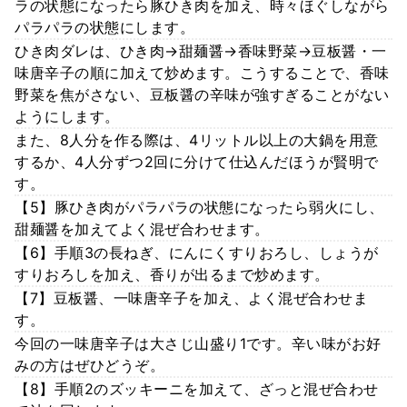
ラの状態になったら豚ひき肉を加え、時々ほぐしながら
パラパラの状態にします。
ひき肉ダレは、ひき肉→甜麺醤→香味野菜→豆板醤・一
味唐辛子の順に加えて炒めます。こうすることで、香味
野菜を焦がさない、豆板醤の辛味が強すぎることがない
ようにします。
また、8人分を作る際は、4リットル以上の大鍋を用意
するか、4人分ずつ2回に分けて仕込んだほうが賢明で
す。
【5】豚ひき肉がパラパラの状態になったら弱火にし、
甜麺醤を加えてよく混ぜ合わせます。
【6】手順3の長ねぎ、にんにくすりおろし、しょうが
すりおろしを加え、香りが出るまで炒めます。
【7】豆板醤、一味唐辛子を加え、よく混ぜ合わせま
す。
今回の一味唐辛子は大さじ山盛り1です。辛い味がお好
みの方はぜひどうぞ。
【8】手順2のズッキーニを加えて、ざっと混ぜ合わせ