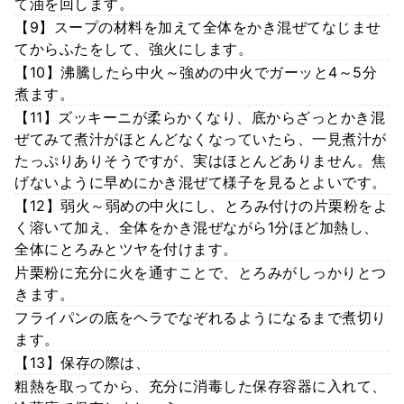
て油を回します。
【9】スープの材料を加えて全体をかき混ぜてなじませ
てからふたをして、強火にします。
【10】沸騰したら中火～強めの中火でガーッと4～5分
煮ます。
【11】ズッキーニが柔らかくなり、底からざっとかき混
ぜてみて煮汁がほとんどなくなっていたら、一見煮汁が
たっぷりありそうですが、実はほとんどありません。焦
げないように早めにかき混ぜて様子を見るとよいです。
【12】弱火～弱めの中火にし、とろみ付けの片栗粉をよ
く溶いて加え、全体をかき混ぜながら1分ほど加熱し、
全体にとろみとツヤを付けます。
片栗粉に充分に火を通すことで、とろみがしっかりとつ
きます。
フライパンの底をヘラでなぞれるようになるまで煮切り
ます。
【13】保存の際は、
粗熱を取ってから、充分に消毒した保存容器に入れて、