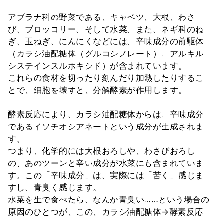
アブラナ科の野菜である、キャベツ、大根、わさ
び、ブロッコリー、そして水菜、また、ネギ科のね
ぎ、玉ねぎ、にんにくなどには、辛味成分の前駆体
（カラシ油配糖体（グルコシノレート）、アルキル
システインスルホキシド）が含まれています。
これらの食材を切ったり刻んだり加熱したりするこ
とで、細胞を壊すと、分解酵素が作用します。
酵素反応により、カラシ油配糖体からは、辛味成分
であるイソチオシアネートという成分が生成されま
す。
つまり、化学的には大根おろしや、わさびおろし
の、あのツーンと辛い成分が水菜にも含まれていま
す。この「辛味成分」は、実際には「苦く」感じま
すし、青臭く感じます。
水菜を生で食べたら、なんか青臭い……という場合の
原因のひとつが、この、カラシ油配糖体→酵素反応