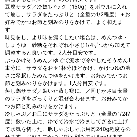
豆腐サラダ／冷奴1パック（150g）をボウルに入れ
て崩し、サラダをたっぷりと（全量の1/2程度）＋お
好みでかつお節と刻みのりをかけて、よく和えま
す。
味見をし、より味を濃くしたい場合は、めんつゆ・
しょうゆ・砂糖をそれぞれ小さじ1/4ずつから加えて
調整すると良いです。2人分目安です。
ぶっかけそうめん／ゆでて流水で冷やしたそうめん1
束分に、サラダをお玉1杯分ほどかけ、かけつゆの濃
さに希釈しためんつゆをかけます。お好みでかつお
節と刻みのりをかけます。1人分目安です。
蒸し鶏サラダ／裂いた蒸し鶏に、／同じかさ目安量
のサラダをざっくりと混ぜ合わせます。お好みでか
つお節と刻みのりをかけます。
冷しゃぶ／お皿にサラダをたっぷりと（全量の1/2程
度）敷いた上に、ゆでて冷水で冷ましてざるに上げ
て水気を切った、豚しゃぶしゃぶ用肉240g程度をの
せます。お好みでかつお節と刻みのりをかけます。