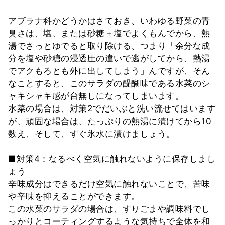
アブラナ科かどうかはさておき、いわゆる野菜の青
臭さは、塩、または砂糖＋塩でよくもんでから、熱
湯でさっとゆでると取り除ける、つまり「余分な成
分を塩や砂糖の浸透圧の違いで逃がしてから、熱湯
でアクもろとも外に出してしまう」んですが、そん
なことすると、このサラダの醍醐味である水菜のシ
ャキシャキ感が台無しになってしまいます。
水菜の場合は、対策2でだいぶと洗い流せてはいます
が、頑固な場合は、たっぷりの熱湯に漬けてから10
数え、そして、すぐ氷水に漬けましょう。
■対策4：なるべく空気に触れないように保存しまし
ょう
辛味成分はできるだけ空気に触れないことで、苦味
や辛味を抑えることができます。
この水菜のサラダの場合は、すりごまや調味料でし
っかりとコーティングするような気持ちで全体を和