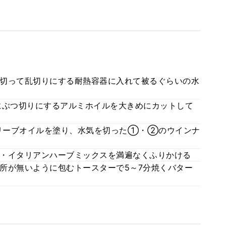
切って乱切りにする耐熱容器に入れて被るぐらいの水
にぶつ切りにするアルミホイルを大きめにカットして
リーブオイルを塗り、水気を切った①・②のウインナ
・イタリアンハーブミックスを満遍なくふりかける
所が無いように包むトースターで5～7分焼くバター