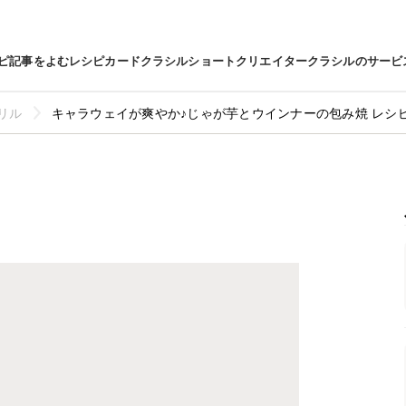
ピ
記事をよむ
レシピカード
クラシルショート
クリエイター
クラシルのサービ
リル
キャラウェイが爽やか♪じゃが芋とウインナーの包み焼 レシ