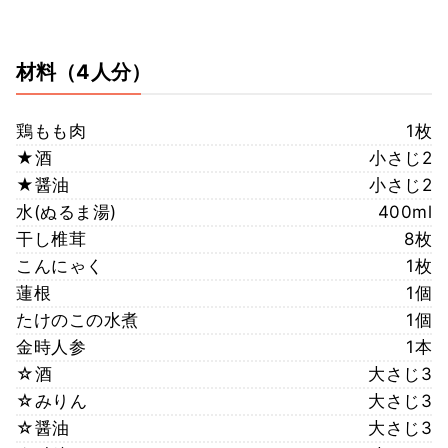
材料
（4人分）
鶏もも肉
1枚
★酒
小さじ2
★醤油
小さじ2
水(ぬるま湯)
400ml
干し椎茸
8枚
こんにゃく
1枚
蓮根
1個
たけのこの水煮
1個
金時人参
1本
☆酒
大さじ3
☆みりん
大さじ3
☆醤油
大さじ3