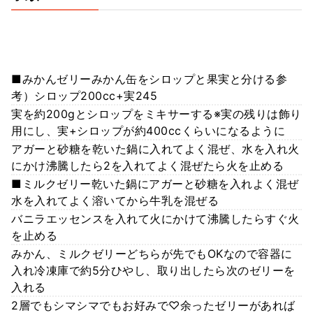
■みかんゼリーみかん缶をシロップと果実と分ける参
考）シロップ200cc+実245
実を約200gとシロップをミキサーする※実の残りは飾り
用にし、実+シロップが約400ccくらいになるように
アガーと砂糖を乾いた鍋に入れてよく混ぜ、水を入れ火
にかけ沸騰したら2を入れてよく混ぜたら火を止める
■ミルクゼリー乾いた鍋にアガーと砂糖を入れよく混ぜ
水を入れてよく溶いてから牛乳を混ぜる
バニラエッセンスを入れて火にかけて沸騰したらすぐ火
を止める
みかん、ミルクゼリーどちらが先でもOKなので容器に
入れ冷凍庫で約5分ひやし、取り出したら次のゼリーを
入れる
2層でもシマシマでもお好みで♡余ったゼリーがあれば