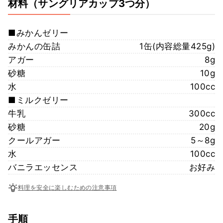
材料
（サングリアカップ3つ分）
■みかんゼリー
みかんの缶詰
1缶(内容総量425g)
アガー
8g
砂糖
10g
水
100cc
■ミルクゼリー
牛乳
300cc
砂糖
20g
クールアガー
5～8g
水
100cc
バニラエッセンス
お好み
料理を安全に楽しむための注意事項
手順