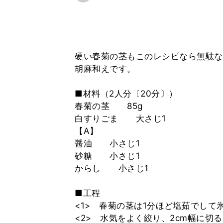
硬い春菊の茎もこのレシピなら無駄な
胡麻和えです。
■材料（2人分〔20分〕）
春菊の茎 85g
白すりごま 大さじ1
【A】
醤油 小さじ1
砂糖 小さじ1
からし 小さじ1
■工程
<1> 春菊の茎は1分ほど塩茹でして
<2> 水気をよく絞り、2cm幅に切