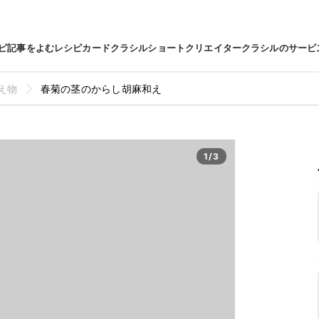
ピ
記事をよむ
レシピカード
クラシルショート
クリエイター
クラシルのサービ
え物
春菊の茎のからし胡麻和え
1/3