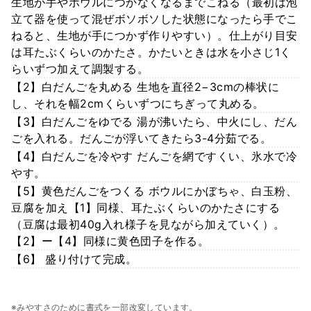
生地が手やボウルにつかなくなるまでこねる（最初は泡
立て器を使って混ぜボソボソした状態になったら手でこ
ねると、生地が手につかず作りやすい）。仕上がり目安
は耳たぶくらいのかたさ。かたいときは水を小さじ1く
らいずつ加えて調製する。
【2】白だんごを丸める 生地を直径2−3cmの棒状に
し、それを幅2cmくらいずつにちぎって丸める。
【3】白だんごをゆでる 湯が沸いたら、中火にし、だん
ごを入れる。だんごが浮いてきたら3-4分茹でる。
【4】白だんごを冷やす だんごを網ですくい、氷水で冷
やす。
【5】黄色だんごをつくる ボウルにかぼちゃ、白玉粉、
豆腐を加え【1】同様、耳たぶくらいのかたさにする
（豆腐は最初40g入れ様子を見ながら加えていく）。
【2】ー【4】同様に黄色団子を作る。
【6】 盛り付けて完成。
※みやすさのために書式を一部改変しています。