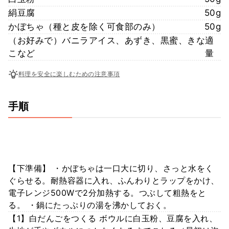
絹豆腐
50g
かぼちゃ（種と皮を除く可食部のみ）
50g
（お好みで）バニラアイス、あずき、黒蜜、きな
適
こなど
量
料理を安全に楽しむための注意事項
手順
【下準備】 ・かぼちゃは一口大に切り、さっと水をく
ぐらせる。耐熱容器に入れ、ふんわりとラップをかけ、
電子レンジ500Wで2分加熱する。つぶして粗熱をと
る。 ・鍋にたっぷりの湯を沸かしておく。
【1】白だんごをつくる ボウルに白玉粉、豆腐を入れ、