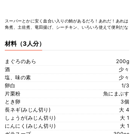
スーパーとかに安く血合い入りの鮪があるだろ！あれだ！あれは
角煮、土佐煮、竜田揚げ、シーチキン、いろいろ使えて便利だな
材料
（3人分）
まぐろのあら
200g
酒
少々
塩、味の素
少々
卵白
1/3
片栗粉
魚にまぶす
とき卵
3個
長ネギ(みじん切り)
大 4
しょうが(みじん切り)
大 1
にんにく(みじん切り)
大 1
ガラスープ
300cc