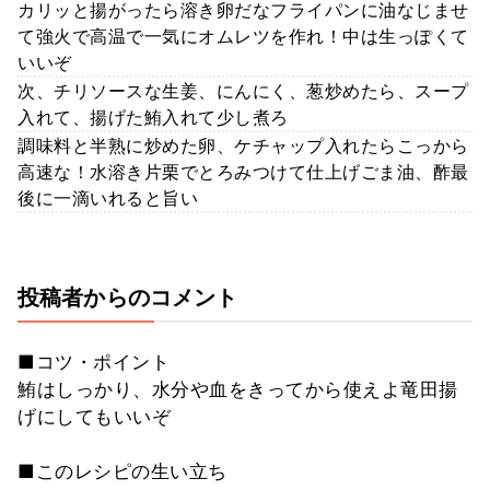
カリッと揚がったら溶き卵だなフライパンに油なじませ
て強火で高温で一気にオムレツを作れ！中は生っぽくて
いいぞ
次、チリソースな生姜、にんにく、葱炒めたら、スープ
入れて、揚げた鮪入れて少し煮ろ
調味料と半熟に炒めた卵、ケチャップ入れたらこっから
高速な！水溶き片栗でとろみつけて仕上げごま油、酢最
後に一滴いれると旨い
投稿者からのコメント
■コツ・ポイント
鮪はしっかり、水分や血をきってから使えよ竜田揚
げにしてもいいぞ
■このレシピの生い立ち