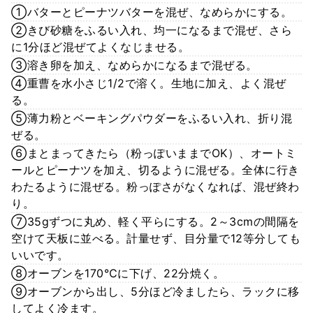
①バターとピーナツバターを混ぜ、なめらかにする。
②きび砂糖をふるい入れ、均一になるまで混ぜ、さら
に1分ほど混ぜてよくなじませる。
③溶き卵を加え、なめらかになるまで混ぜる。
④重曹を水小さじ1/2で溶く。生地に加え、よく混ぜ
る。
⑤薄力粉とベーキングパウダーをふるい入れ、折り混
ぜる。
⑥まとまってきたら（粉っぽいままでOK）、オートミ
ールとピーナツを加え、切るように混ぜる。全体に行き
わたるように混ぜる。粉っぽさがなくなれば、混ぜ終わ
り。
⑦35gずつに丸め、軽く平らにする。2～3cmの間隔を
空けて天板に並べる。計量せず、目分量で12等分しても
いいです。
⑧オーブンを170℃に下げ、22分焼く。
⑨オーブンから出し、5分ほど冷ましたら、ラックに移
してよく冷ます。