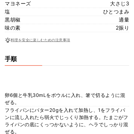
マヨネーズ
大さじ3
塩
ひとつまみ
黒胡椒
適量
味の素
2振り
料理を安全に楽しむための注意事項
手順
卵6個と牛乳30mLをボウルに入れ、箸で切るように混
ぜる。
フライパンにバター20gを入れて加熱し、1をフライパ
ンに流し入れたら弱火でじっくり加熱する。たまごがフ
ライパンの底にくっつかないように、ヘラでしっかり混
ぜる。