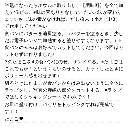
半熟になったらボウルに取り出し、【調味料】を全て加
えて混ぜる。※味の素ありとなしで、だいぶ味が変わり
ます✨もし味の素がなければ、だし粉末（小さじ1/3）
で代用してください。
食パンにバターを適量塗る。（バターを塗るとき、少し
だけ電子レンジで加熱すると塗りやすくなります。）※
食パンのみみはお好みでカットしてください。今回はカ
ットせずに作りました♪
3のたまごを4の食パンにのせ、サンドする。※たまごは
これでもか！というぐらいのせると、カットしたときに
ボリューム感を出せます♪
切るときにたまごが食パンからはみ出ないように全体に
ラップをし、写真の赤線の部分をカットする。※ラップ
ではなくクッキングシートでもokです！
お皿に盛り付け、パセリをトッピングすれば完成で
す！！
たまご❤️