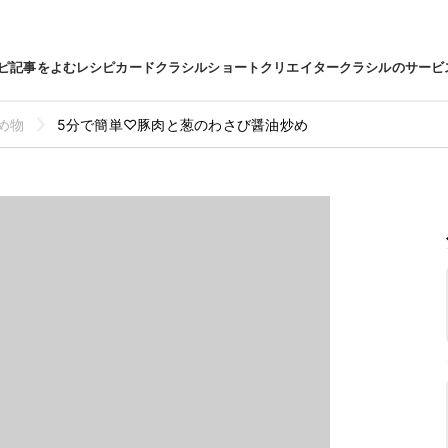
ピ
記事をよむ
レシピカード
クラシルショート
クリエイター
クラシルのサービ
め物
5分で簡単♡豚肉と葱のわさび醤油炒め