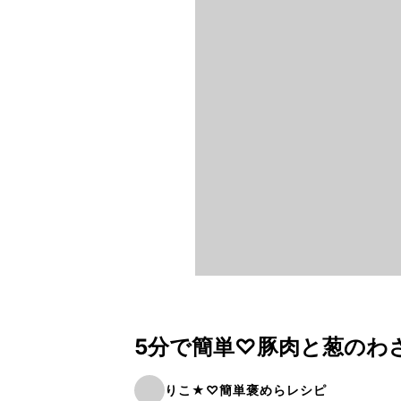
5分で簡単♡豚肉と葱のわ
りこ★♡簡単褒めらレシピ