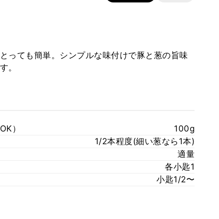
とっても簡単。シンプルな味付けで豚と葱の旨味
す。
OK）
100g
1/2本程度(細い葱なら1本)
適量
各小匙1
小匙1/2〜