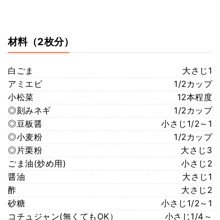
材料
（2枚分）
白ごま
大さじ1
アミエビ
1/2カップ
小松菜
12本程度
◎刻みネギ
1/2カップ
◎豆板醤
小さじ1/2～1
◎小麦粉
1/2カップ
◎片栗粉
大さじ3
ごま油(炒め用)
小さじ2
醤油
大さじ1
酢
大さじ2
砂糖
小さじ1/2～1
コチュジャン(無くてもOK）
小さじ1/4～