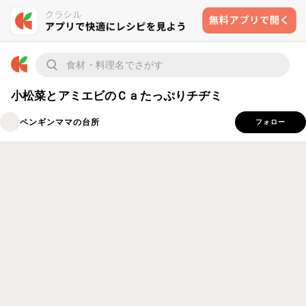
小松菜とアミエビのＣａたっぷりチヂミ
ペンギンママの台所
フォロー