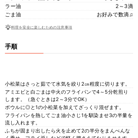
ラー油
2～3滴
ごま油
お好みで数滴♫
料理を安全に楽しむための注意事項
手順
小松菜はさっと茹でて水気を絞り2㎝程度に切ります。
アミエビと白ごまは中火のフライパンで4～5分乾煎り
します。（急ぐときは2～3分でOK）
ボウルに◎と1の小松菜を加えてざっくり混ぜます。
フライパンを熱してごま油小さじ1を馴染ませ3の半量を
流し入れます。
ふちが固まり出したら火を止めて2の半分をまんべんな