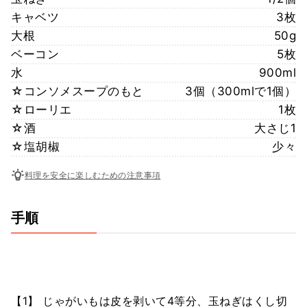
キャベツ
3枚
大根
50g
ベーコン
5枚
水
900ml
☆コンソメスープのもと
3個（300mlで1個）
☆ローリエ
1枚
☆酒
大さじ1
☆塩胡椒
少々
料理を安全に楽しむための注意事項
手順
【1】 じゃがいもは皮を剥いて4等分、玉ねぎはくし切