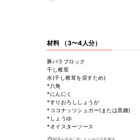
材料
（3〜4人分）
豚バラブロック
干し椎茸
水(干し椎茸を戻すため)
*八角
*にんにく
*すりおろししょうが
*ココナッツシュガー(または黒糖)
*しょうゆ
*オイスターソース
料理を安全に楽しむための注意事項