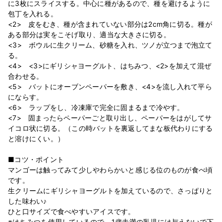
に3枚にスライスする。中心に種があるので、種を避けるように
包丁を入れる。
<2> 皮をむき、種が含まれていない部分は2cm角に切る。種が
ある部分は実をこそげ取り、適当な大きさに切る。
<3> ボウルに生クリーム、砂糖を入れ、ツノが立つまで泡立て
る。
<4> <3>にギリシャヨーグルト、はちみつ、<2>を加えて混ぜ
合わせる。
<5> バットにオーブンペーパーを敷き、<4>を流し入れて平ら
にならす。
<6> ラップをし、冷凍庫で完全に固まるまで冷やす。
<7> 固まったらペーパーごと取り出し、ペーパーをはがしてサ
イコロ状に切る。（この時バットを裏返してまな板代わりにする
と溶けにくい。）
■コツ・ポイント
マンゴーは触ってみて少しやわらかいと感じる位のものが食べ頃
です。
生クリームにギリシャヨーグルトを加えているので、さっぱりと
した味わい♪
ひと口サイズで食べやすいアイスです。
※はちみつを使用しているので、1歳未満の乳児には与えないで下