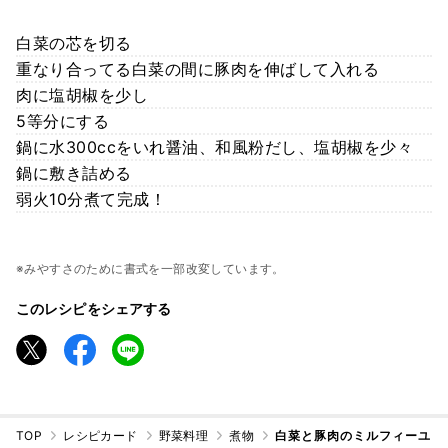
白菜の芯を切る
重なり合ってる白菜の間に豚肉を伸ばして入れる
肉に塩胡椒を少し
5等分にする
鍋に水300ccをいれ醤油、和風粉だし、塩胡椒を少々
鍋に敷き詰める
弱火10分煮て完成！
※みやすさのために書式を一部改変しています。
このレシピをシェアする
TOP
レシピカード
野菜料理
煮物
白菜と豚肉のミルフィーユ