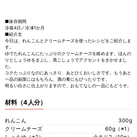
■保存期間
冷蔵4日／冷凍1か月
■紹介文
今日は、れんこんとクリームチーズを使ったレシピをご紹介しま
す。
ゆでたれんこんにたっぷりのクリームチーズを絡めます。ほんの
りとしょうゆをまぶし、黒こしょうでアクセントをきかせまし
た。
コクたっぷりなのにあっさり、あとひくおいしさです。もうあと
一品の副菜にはもちろん、酒の肴にもぴったりです。
明るい白さに仕上がりますので、おもてなしの一品にもどうぞ。
材料
（4人分）
れんこん
300g
クリームチーズ
60g（※1）
しょうゆ（※2）
小さじ2（10g）